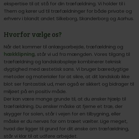
ekspertise til at stå for din træfældning. Vi holder til i
Them og kører ud til træfældninger for både private og
erhverv i blandt andet Silkeborg, Skanderborg og Aarhus.
Hvorfor vælge os?
Når det kommer til anlægsarbejde, træfældning og
hækklipning
, står vi ud fra mængden. Vores tilgang til
træfældning og landskabspleje kombinerer teknisk
dygtighed med æstetisk sans. Vi bruger bæredygtige
metoder og materialer for at sikre, at dit landskab ikke
blot ser fantastisk ud, men også er sikkert og bidrager til
miljøet på en positiv måde.
Der kan være mange grunde til, at du ønsker hjælp til
træfældning. Du ønsker måske at fjerne et træ, der
skygger for solen, står i vejen for en tilbygning, eller
måske er du nervøs for om træet vælter. Lige meget,
hvad der ligger til grund for dit ønske om træfældning,
står vi klar til at udføre arbejdet.