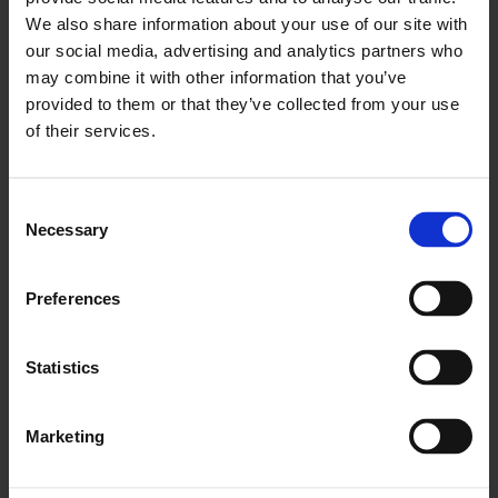
Har du spørgsmål til vores ydelser, eller en konkret
We also share information about your use of our site with
forespørgsel på en arbejdsopgave, er du meget
velkommen til at
kontakte os
.
our social media, advertising and analytics partners who
may combine it with other information that you’ve
provided to them or that they’ve collected from your use
of their services.
Consent
Necessary
Selection
Preferences
Statistics
Marketing