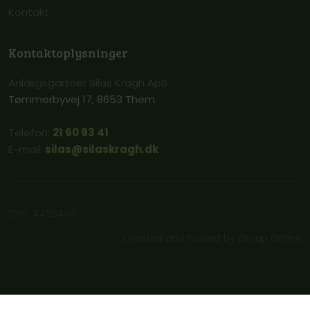
Kontakt
Kontaktoplysninger
Anlægsgartner Silas Kragh ApS
Tømmerbyvej 17, 8653 Them
Telefon:
21 60 93 41
E-mail:
silas@silaskragh.dk
CVR​: 44554011
Created and hosted by Group Online